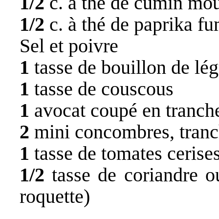
1/2
c. à thé de cumin mo
1/2
c. à thé de paprika f
Sel et poivre
1
tasse de bouillon de lé
1
tasse de couscous
1
avocat coupé en tranch
2
mini concombres, tran
1
tasse de tomates cerise
1/2
tasse de coriandre o
roquette)