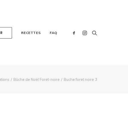
ER
RECETTES
FAQ
ations
Bûche de Noël Foret-noire
Buche foret noire 3