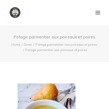
ACCUEIL
Potage parmentier aux poireaux et poires
PRODUITS ET SERVICES
Home
Diner
Potage parmentier aux poireaux et poires
Potage parmentier aux poireaux et poires
NOUS CONTACTER
RECETTES
FAQ
SEARCH