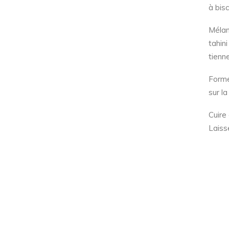
à bisc
Mélan
tahin
tienn
Forme
sur l
Cuire
Laiss