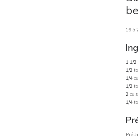
be
16 à 
In
1 1/2
1/2
ta
1/4
cu
1/2
ta
2
cu s
1/4
ta
Pr
Préch