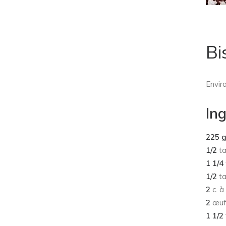
Bi
Envir
In
225 
1/2
ta
1 1/4
1/2
ta
2
c. à
2
œuf
1 1/2