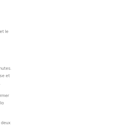
et le
nutes.
sse et
.
ormer
la
r deux