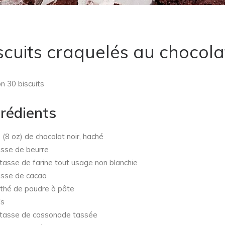
scuits craquelés au chocola
on 30 biscuits
grédients
g
(8 oz) de chocolat noir, haché
sse de beurre
tasse de farine tout usage non blanchie
sse de cacao
 thé de poudre à pâte
s
tasse de cassonade tassée