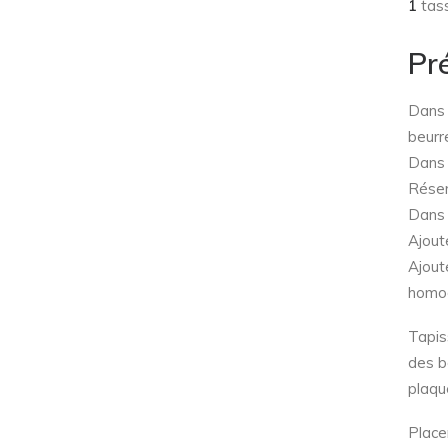
1
tass
Pr
Dans 
beurr
Dans u
Réser
Dans 
Ajout
Ajout
homog
Tapis
des b
plaqu
Placer