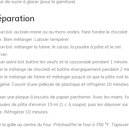
e de sucre à glacer (pour la garniture)
éparation
un bol, au bain-marie ou au micro-ondes, faire fondre le chocolat 
e. Bien mélanger. Laisser tempérer.
n bol, mélanger la farine, le cacao, la poudre à pâte et le sel.
ver.
un autre bol, battre les oeufs et la cassonade pendant 1 minute.
er le mélange de chocolat et battre énergiquement pendant 2 mi
er le mélange de farine et mélanger jusqu’à ce que la pâte soit li
ène. Couvrir d’une pellicule de plastique et réfrigérer 20 minutes
ser une plaque à biscuits de papier parchemin. Avec les mains, f
oules de pâte d’environ 15 ml (1 c. à soupe), puis les déposer sur 
e. Réfrigérer 10 minutes.
 la grille au centre du four. Préchauffer le four à 350 °F. Tapisse