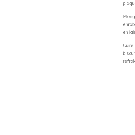
plaqu
Plong
enrob
en la
Cuire
biscui
refroi