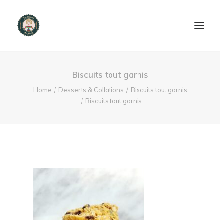
ACCUEIL
Biscuits tout garnis
PRODUITS ET SERVICES
Home
Desserts & Collations
Biscuits tout garnis
Biscuits tout garnis
NOUS CONTACTER
RECETTES
FAQ
SEARCH