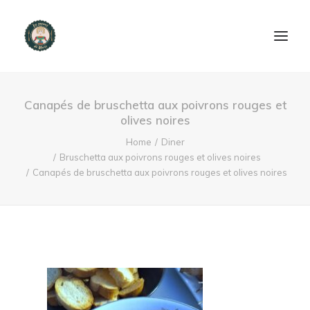
ACCUEIL
Canapés de bruschetta aux poivrons rouges et
olives noires
PRODUITS ET SERVICES
Home
Diner
Bruschetta aux poivrons rouges et olives noires
NOUS CONTACTER
Canapés de bruschetta aux poivrons rouges et olives noires
RECETTES
FAQ
SEARCH