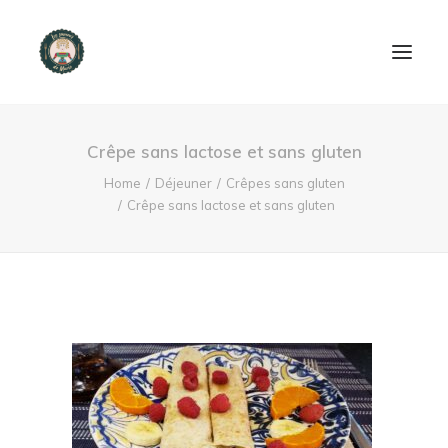
ACCUEIL
Crêpe sans lactose et sans gluten
PRODUITS ET SERVICES
Home
Déjeuner
Crêpes sans gluten
Crêpe sans lactose et sans gluten
NOUS CONTACTER
RECETTES
FAQ
SEARCH