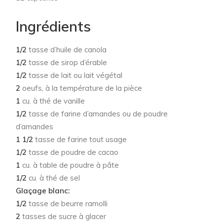
Ingrédients
1/2
tasse d’huile de canola
1/2
tasse de sirop d’érable
1/2
tasse de lait ou lait végétal
2
oeufs, à la température de la pièce
1
cu. à thé de vanille
1/2
tasse de farine d’amandes ou de poudre
d’amandes
1 1/2
tasse de farine tout usage
1/2
tasse de poudre de cacao
1
cu. à table de poudre à pâte
1/2
cu. à thé de sel
Glaçage blanc:
1/2
tasse de beurre ramolli
2
tasses de sucre à glacer