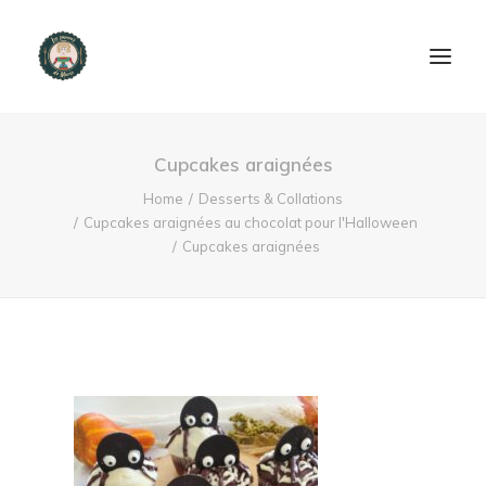
ACCUEIL
Cupcakes araignées
PRODUITS ET SERVICES
Home
Desserts & Collations
Cupcakes araignées au chocolat pour l'Halloween
Cupcakes araignées
NOUS CONTACTER
RECETTES
FAQ
SEARCH