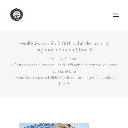
ACCUEIL
Feuilletés roulés à l’effiloché de canard,
oignons confits et brie 3
PRODUITS ET SERVICES
Home
Souper
Entrées de feuilletés roulés à l'effiloché de canard, oignons
NOUS CONTACTER
confits et brie
Feuilletés roulés à l’effiloché de canard, oignons confits et
RECETTES
brie 3
FAQ
SEARCH