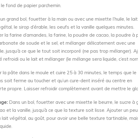
r le fond de papier parchemin.
n grand bol, fouetter à la main ou avec une mixette l’huile, le lai
égétal, le sirop d’érable, les oeufs et la vanille quelques minutes.
er la farine d’amandes, la farine, la poudre de cacao, la poudre à 
carbonate de soude et le sel, et mélanger délicatement avec une
le, jusqu’à ce que le tout soit incorporé (ne pas trop mélanger). A
é refroidi ou le lait et mélanger (le mélange sera liquide, c’est nor
r la pâte dans le moule et cuire 25 à 30 minutes, le temps que le
s soit ferme au toucher et qu’un cure-dent inséré au centre en
rte propre. Laisser refroidir complètement avant de mettre le gl
age:
Dans un bol, fouetter avec une mixette le beurre, le sucre à g
ao et la vanille, jusqu’à ce que la texture soit lisse. Ajouter un pe
u lait végétal, au goût, pour avoir une belle texture tartinable, ma
iquide.