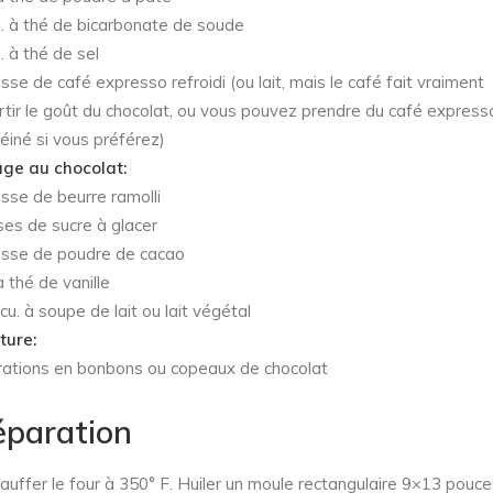
. à thé de bicarbonate de soude
. à thé de sel
sse de café expresso refroidi (ou lait, mais le café fait vraiment
rtir le goût du chocolat, ou vous pouvez prendre du café express
éiné si vous préférez)
ge au chocolat:
sse de beurre ramolli
es de sucre à glacer
sse de poudre de cacao
à thé de vanille
cu. à soupe de lait ou lait végétal
ture:
ations en bonbons ou copeaux de chocolat
éparation
auffer le four à 350° F. Huiler un moule rectangulaire 9×13 pouce