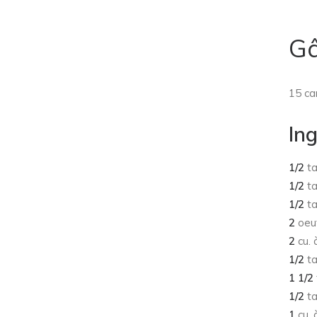
Gâ
15 ca
In
1/2
ta
1/2
ta
1/2
ta
2
oeuf
2
cu. 
1/2
ta
1 1/2
1/2
ta
1
cu. 