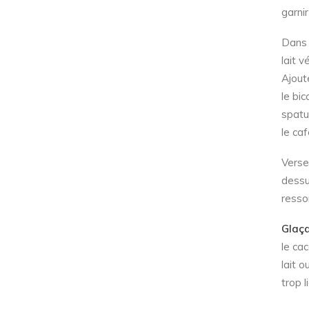
garni
Dans u
lait v
Ajout
le bi
spatu
le caf
Verse
dessu
resso
Glaç
le cac
lait o
trop l