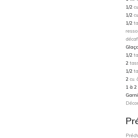
1/2
cu
1/2
cu
1/2
ta
resso
décaf
Glaça
1/2
ta
2
tass
1/2
ta
2
cu. 
1 à 2
Garni
Décor
Pr
Préch