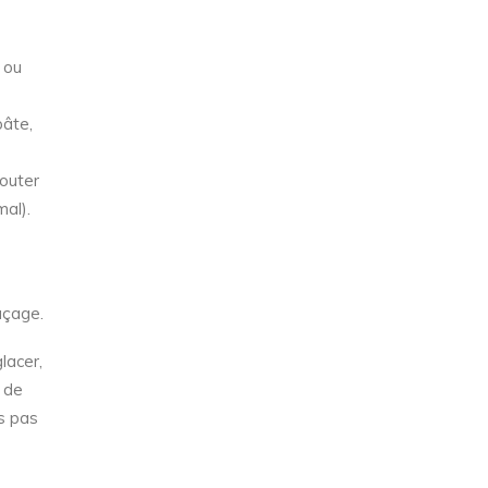
t ou
pâte,
jouter
mal).
açage.
lacer,
u de
is pas