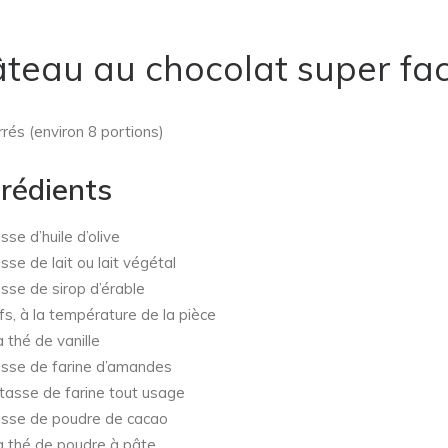
teau au chocolat super fac
rrés (environ 8 portions)
grédients
sse d’huile d’olive
sse de lait ou lait végétal
sse de sirop d’érable
s, à la température de la pièce
à thé de vanille
sse de farine d’amandes
tasse de farine tout usage
sse de poudre de cacao
à thé de poudre à pâte