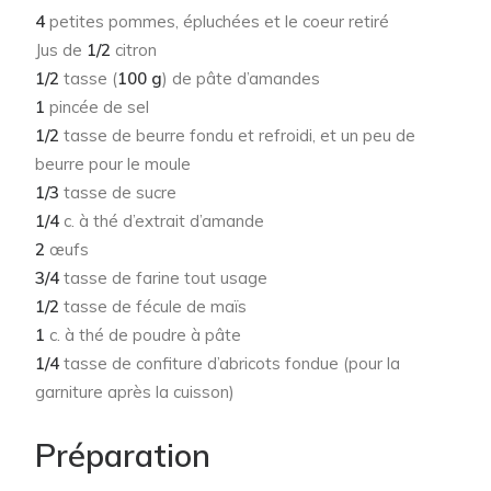
4
petites pommes, épluchées et le coeur retiré
Jus de
1/2
citron
1/2
tasse (
100 g
) de pâte d’amandes
1
pincée de sel
1/2
tasse de beurre fondu et refroidi, et un peu de
beurre pour le moule
1/3
tasse de sucre
1/4
c. à thé d’extrait d’amande
2
œufs
3/4
tasse de farine tout usage
1/2
tasse de fécule de maïs
1
c. à thé de poudre à pâte
1/4
tasse de confiture d’abricots fondue (pour la
garniture après la cuisson)
Préparation