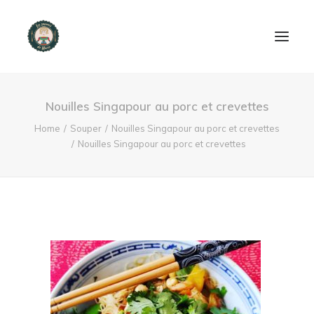
ACCUEIL
Nouilles Singapour au porc et crevettes
PRODUITS ET SERVICES
Home
Souper
Nouilles Singapour au porc et crevettes
Nouilles Singapour au porc et crevettes
NOUS CONTACTER
RECETTES
FAQ
SEARCH