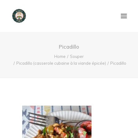
ACCUEIL
Picadillo
PRODUITS ET SERVICES
Home
Souper
Picadillo (casserole cubaine à la viande épicée)
Picadillo
NOUS CONTACTER
RECETTES
FAQ
SEARCH