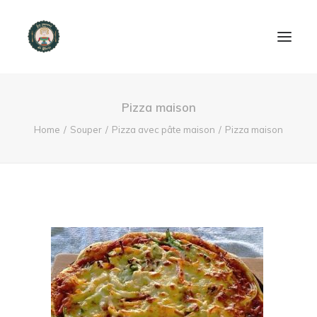
ACCUEIL
Pizza maison
PRODUITS ET SERVICES
Home
Souper
Pizza avec pâte maison
Pizza maison
NOUS CONTACTER
RECETTES
FAQ
SEARCH