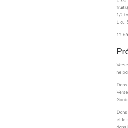
fruits
1/2 t
1 cu.
12 bâ
Pr
Verse
ne pa
Dans 
Verse
Garde
Dans 
et le
dans 