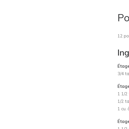
Po
12 po
In
Étage
3/4 t
Étage
1 1/2
1/2 t
1 cu.
Étage
1 1/2