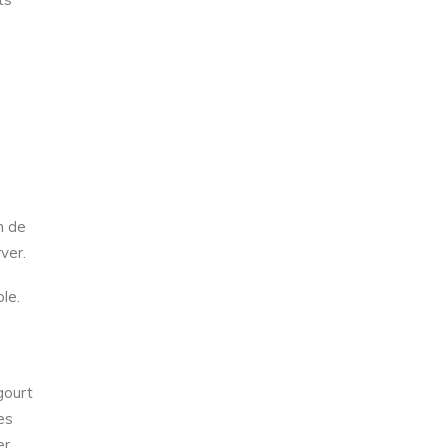
n de
ver.
le.
gourt
es
er