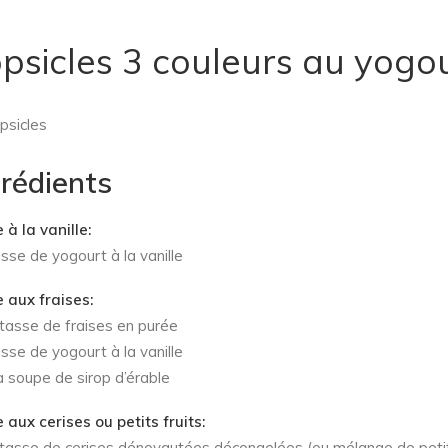
psicles 3 couleurs au yogo
psicles
grédients
 à la vanille:
asse de yogourt à la vanille
 aux fraises:
 tasse de fraises en purée
asse de yogourt à la vanille
 à soupe de sirop d’érable
 aux cerises ou petits fruits:
 tasse de cerises dénoyautées décongelées (ou mélange de peti