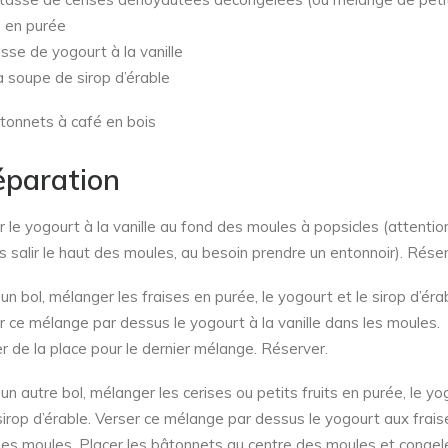
) en purée
asse de yogourt à la vanille
 à soupe de sirop d’érable
tonnets à café en bois
éparation
r le yogourt à la vanille au fond des moules à popsicles (attentio
s salir le haut des moules, au besoin prendre un entonnoir). Réser
un bol, mélanger les fraises en purée, le yogourt et le sirop d’érab
r ce mélange par dessus le yogourt à la vanille dans les moules.
r de la place pour le dernier mélange. Réserver.
un autre bol, mélanger les cerises ou petits fruits en purée, le yo
 sirop d’érable. Verser ce mélange par dessus le yogourt aux frais
les moules. Placer les bâtonnets au centre des moules et congel