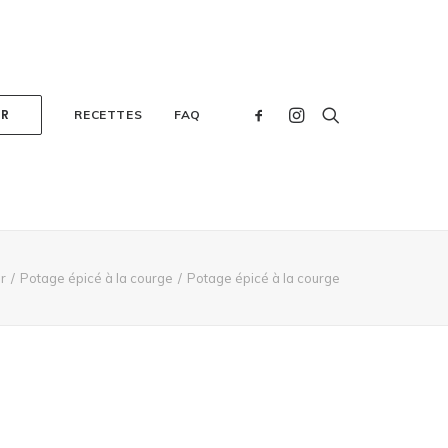
ER
RECETTES
FAQ
r
Potage épicé à la courge
Potage épicé à la courge