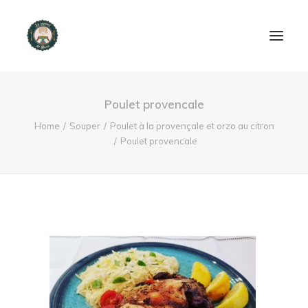
ACCUEIL
Poulet provencale
PRODUITS ET SERVICES
Home
Souper
Poulet à la provençale et orzo au citron
Poulet provencale
NOUS CONTACTER
RECETTES
FAQ
SEARCH