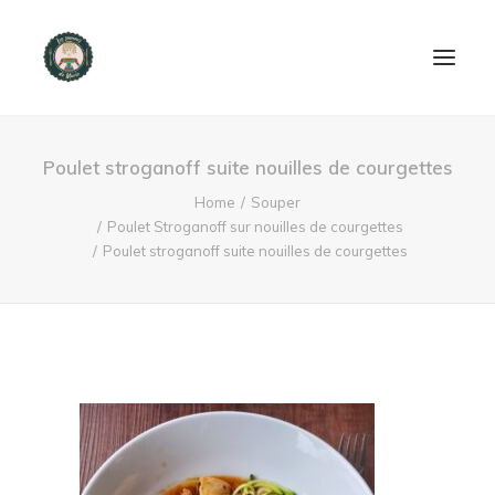
ACCUEIL
Poulet stroganoff suite nouilles de courgettes
PRODUITS ET SERVICES
Home
Souper
Poulet Stroganoff sur nouilles de courgettes
Poulet stroganoff suite nouilles de courgettes
NOUS CONTACTER
RECETTES
FAQ
SEARCH