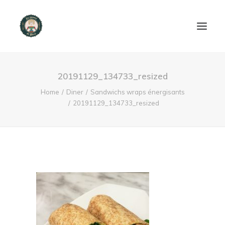
ACCUEIL
20191129_134733_resized
PRODUITS ET SERVICES
Home
Diner
Sandwichs wraps énergisants
20191129_134733_resized
NOUS CONTACTER
RECETTES
FAQ
SEARCH