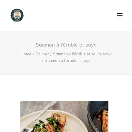
ACCUEIL
Saumon à l’érable et soya
PRODUITS ET SERVICES
Home
Souper
Saumon à l'érable et sauce soya
Saumon à l’érable et soya
NOUS CONTACTER
RECETTES
FAQ
SEARCH