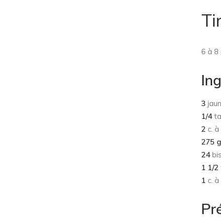
Ti
6 à 8
In
3
jaun
1/4
ta
2
c. à
275 
24
bi
1 1/2
1
c. à
Pr