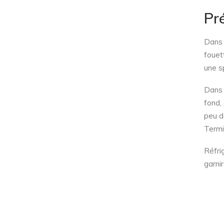
Pr
Dans 
fouet
une s
Dans 
fond,
peu d
Termi
Réfri
garni