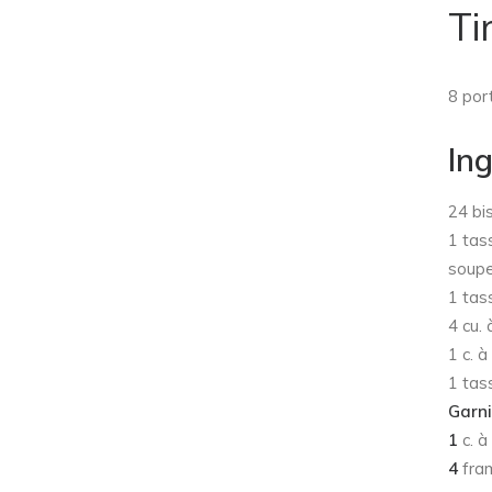
Ti
8 por
In
24 bi
1 tas
soupe
1 tas
4 cu.
1 c. à
1 tas
Garni
1
c. à
4
fra