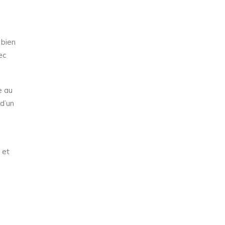
 bien
ec
e au
 d’un
.
 et