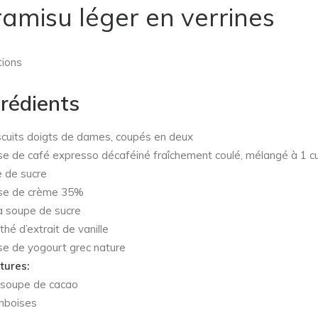
ramisu léger en verrines
tions
grédients
scuits doigts de dames, coupés en deux
se de café expresso décaféiné fraîchement coulé, mélangé à 1 cu
 de sucre
se de crème 35%
 à soupe de sucre
 thé d’extrait de vanille
se de yogourt grec nature
tures:
 soupe de cacao
mboises