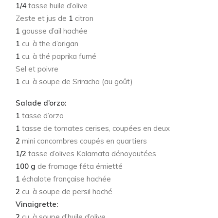
1/4
tasse huile d’olive
Zeste et jus de
1
citron
1
gousse d’ail hachée
1
cu. à the d’origan
1
cu. à thé paprika fumé
Sel et poivre
1
cu. à soupe de Sriracha (au goût)
Salade d’orzo:
1
tasse d’orzo
1
tasse de tomates cerises, coupées en deux
2
mini concombres coupés en quartiers
1/2
tasse d’olives Kalamata dénoyautées
100 g
de fromage féta émietté
1
échalote française hachée
2
cu. à soupe de persil haché
Vinaigrette:
2
cu. à soupe d’huile d’olive