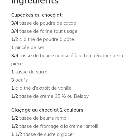
Ingrédients
Cupcakes au chocolat:
3/4
tasse de poudre de cacao
3/4
tasse de farine tout usage
1/2
c. à thé de poudre à pâte
1
pincée de sel
3/4
tasse de beurre non salé à la température de la
pièce
1
tasse de sucre
3
oeufs
1
c. à thé d’extrait de vanille
1/2
tasse de crème 35 % ou Belsoy
Glaçage au chocolat 2 couleurs:
1/2
tasse de beurre ramolli
1/2
tasse de fromage à la crème ramolli
1 1/2
tasse de sucre à glacer