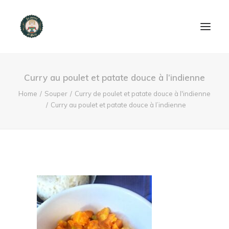
ACCUEIL
Curry au poulet et patate douce à l’indienne
PRODUITS ET SERVICES
Home
Souper
Curry de poulet et patate douce à l'indienne
Curry au poulet et patate douce à l’indienne
NOUS CONTACTER
RECETTES
FAQ
SEARCH