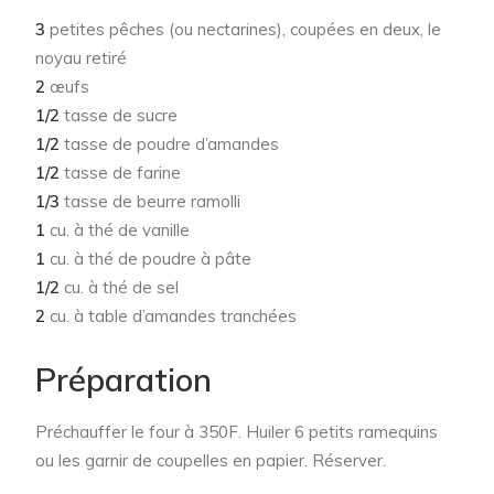
3
petites pêches (ou nectarines), coupées en deux, le
noyau retiré
2
œufs
1/2
tasse de sucre
1/2
tasse de poudre d’amandes
1/2
tasse de farine
1/3
tasse de beurre ramolli
1
cu. à thé de vanille
1
cu. à thé de poudre à pâte
1/2
cu. à thé de sel
2
cu. à table d’amandes tranchées
Préparation
Préchauffer le four à 350F. Huiler 6 petits ramequins
ou les garnir de coupelles en papier. Réserver.