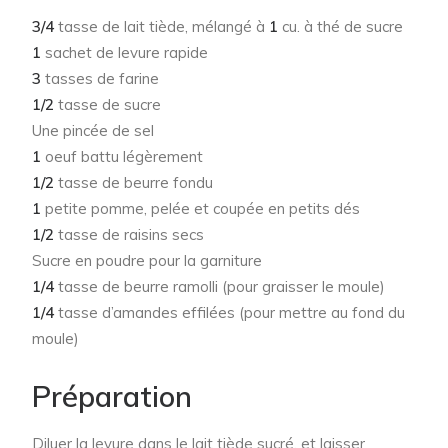
3/4
tasse de lait tiède, mélangé à
1
cu. à thé de sucre
1
sachet de levure rapide
3
tasses de farine
1/2
tasse de sucre
Une pincée de sel
1
oeuf battu légèrement
1/2
tasse de beurre fondu
1
petite pomme, pelée et coupée en petits dés
1/2
tasse de raisins secs
Sucre en poudre pour la garniture
1/4
tasse de beurre ramolli (pour graisser le moule)
1/4
tasse d’amandes effilées (pour mettre au fond du
moule)
Préparation
Diluer la levure dans le lait tiède sucré, et laisser