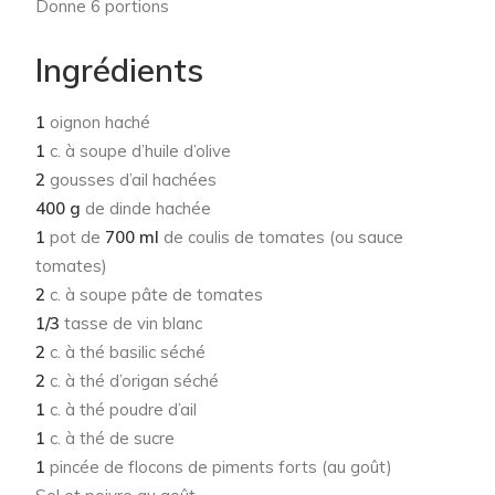
Donne 6 portions
Ingrédients
1
oignon haché
1
c. à soupe d’huile d’olive
2
gousses d’ail hachées
400 g
de dinde hachée
1
pot de
700 ml
de coulis de tomates (ou sauce
tomates)
2
c. à soupe pâte de tomates
1/3
tasse de vin blanc
2
c. à thé basilic séché
2
c. à thé d’origan séché
1
c. à thé poudre d’ail
1
c. à thé de sucre
1
pincée de flocons de piments forts (au goût)