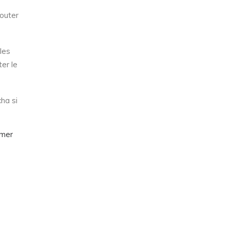
jouter
les
ter le
ha si
imer