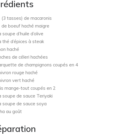
grédients
g
(3 tasses) de macaronis
g
de boeuf haché maigre
à soupe d’huile d’olive
à thé d’épices à steak
non haché
ches de céleri hachées
rquette de champignons coupés en 4
ivron rouge haché
ivron vert haché
is mange-tout coupés en 2
à soupe de sauce Teriyaki
à soupe de sauce soya
cha au goût
éparation