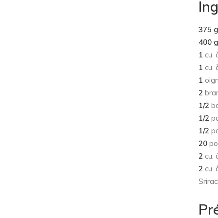
In
375 
400 
1
cu. 
1
cu. 
1
oig
2
bran
1/2
ba
1/2
po
1/2
po
20
po
2
cu. 
2
cu. 
Srira
Pr