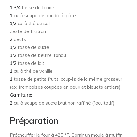
1 3/4
tasse de farine
1
cu. à soupe de poudre à pâte
1/2
cu. à thé de sel
Zeste de 1 citron
2
oeufs
1/2
tasse de sucre
1/2
tasse de beurre, fondu
1/2
tasse de lait
1
cu. à thé de vanille
1
tasse de petits fruits, coupés de la même grosseur
(ex: framboises coupées en deux et bleuets entiers)
Garniture:
2
cu. à soupe de sucre brut non raffiné (facultatif)
Préparation
Préchauffer le four à 425 °F. Garnir un moule à muffin