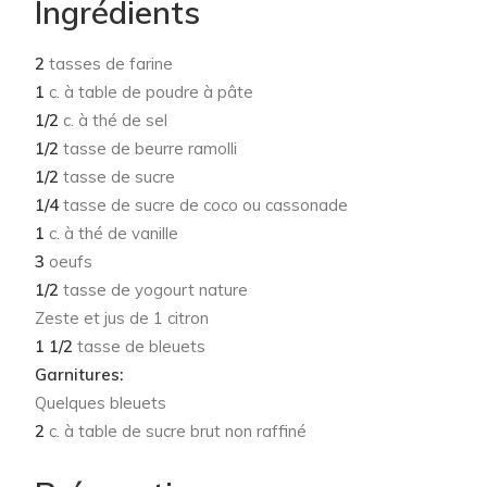
Ingrédients
2
tasses de farine
1
c. à table de poudre à pâte
1/2
c. à thé de sel
1/2
tasse de beurre ramolli
1/2
tasse de sucre
1/4
tasse de sucre de coco ou cassonade
1
c. à thé de vanille
3
oeufs
1/2
tasse de yogourt nature
Zeste et jus de 1 citron
1 1/2
tasse de bleuets
Garnitures:
Quelques bleuets
2
c. à table de sucre brut non raffiné