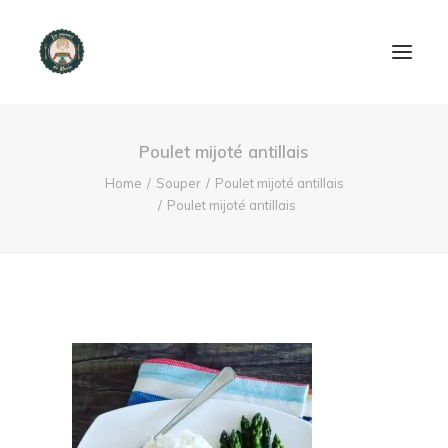
ACCUEIL
Poulet mijoté antillais
PRODUITS ET SERVICES
Home
Souper
Poulet mijoté antillais
Poulet mijoté antillais
NOUS CONTACTER
RECETTES
FAQ
SEARCH