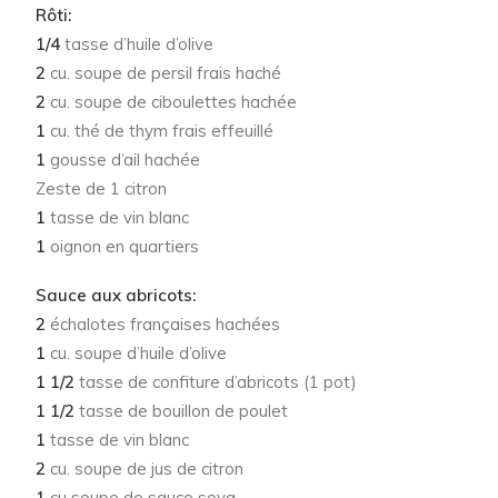
Rôti:
1/4
tasse d’huile d’olive
2
cu. soupe de persil frais haché
2
cu. soupe de ciboulettes hachée
1
cu. thé de thym frais effeuillé
1
gousse d’ail hachée
Zeste de 1 citron
1
tasse de vin blanc
1
oignon en quartiers
Sauce aux abricots:
2
échalotes françaises hachées
1
cu. soupe d’huile d’olive
1 1/2
tasse de confiture d’abricots (1 pot)
1 1/2
tasse de bouillon de poulet
1
tasse de vin blanc
2
cu. soupe de jus de citron
1
cu soupe de sauce soya