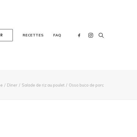
ER
RECETTES
FAQ
e
Diner
Salade de riz au poulet
Osso buco de porc