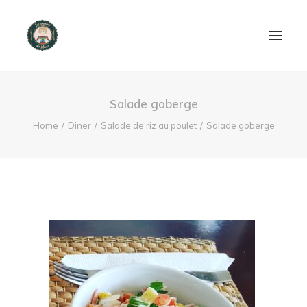
ACCUEIL
Salade goberge
PRODUITS ET SERVICES
Home
Diner
Salade de riz au poulet
Salade goberge
NOUS CONTACTER
RECETTES
FAQ
SEARCH