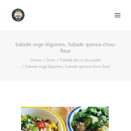
ACCUEIL
Salade orge légumes, Salade quinoa chou-
fleur
PRODUITS ET SERVICES
Home
Diner
Salade de riz au poulet
Salade orge légumes, Salade quinoa chou-fleur
NOUS CONTACTER
RECETTES
FAQ
SEARCH