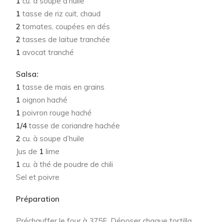
1
cu. à soupe d’huile
1
tasse de riz cuit, chaud
2
tomates, coupées en dés
2
tasses de laitue tranchée
1
avocat tranché
Salsa:
1
tasse de mais en grains
1
oignon haché
1
poivron rouge haché
1/4
tasse de coriandre hachée
2
cu. à soupe d’huile
Jus de
1
lime
1
cu. à thé de poudre de chili
Sel et poivre
Préparation
Préchauffer le four à 375F. Déposer chaque tortilla