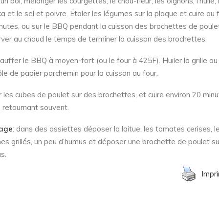
n bol, mélanger les courgettes, le chou-fleur, les oignons, l’huile, 
a et le sel et poivre. Étaler les légumes sur la plaque et cuire au 
nutes, ou sur le BBQ pendant la cuisson des brochettes de poulet
ver au chaud le temps de terminer la cuisson des brochettes.
auffer le BBQ à moyen-fort (ou le four à 425F). Huiler la grille ou 
ôle de papier parchemin pour la cuisson au four.
er les cubes de poulet sur des brochettes, et cuire environ 20 minu
s retournant souvent.
age
: dans des assiettes déposer la laitue, les tomates cerises, l
es grillés, un peu d’humus et déposer une brochette de poulet su
s.
Impr