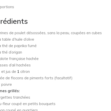
 portions
grédients
rines de poulet désossées, sans la peau, coupées en cubes
à table d’huile d’olive
à thé de paprika fumé
à thé d’origan
lote française hachée
ses d’ail hachées
 et jus de
1
citron
ée de flocons de piments forts (facultatif)
t poivre
es grillés:
rgettes tranchées
-fleur coupé en petits bouquets
on coupé en quartiers