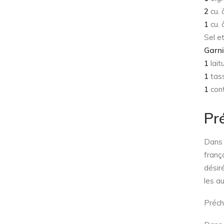
2
cu. 
1
cu. 
Sel e
Garni
1
lait
1
tass
1
cont
Pr
Dans u
frança
désir
les au
Préch