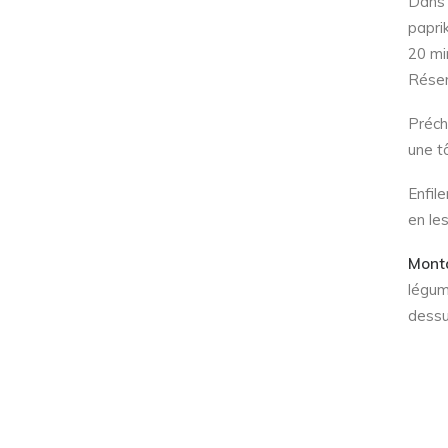
Dans u
paprik
20 mi
Réser
Préch
une t
Enfil
en le
Mont
légum
dessu