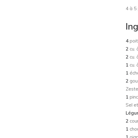
4 à 5
In
4
poit
2
cu. 
2
cu. 
1
cu. 
1
écha
2
gous
Zeste
1
pinc
Sel e
Légum
2
cou
1
chou
1
oign