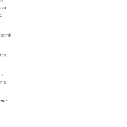
le
four
.
garnir
tes,
es
r le
imer