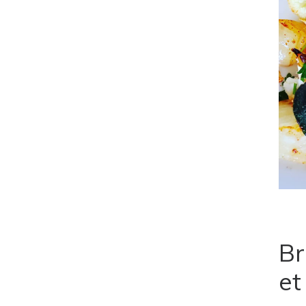
Br
et