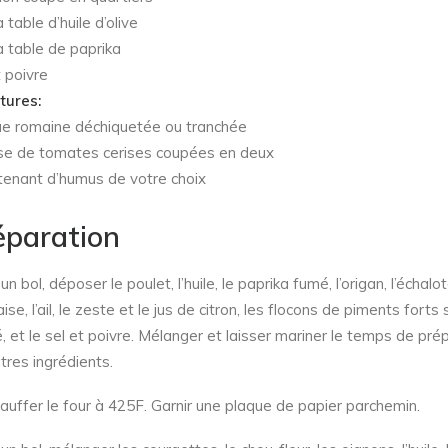
à table d’huile d’olive
à table de paprika
t poivre
tures:
ue romaine déchiquetée ou tranchée
e de tomates cerises coupées en deux
enant d’humus de votre choix
éparation
n bol, déposer le poulet, l’huile, le paprika fumé, l’origan, l’échalo
ise, l’ail, le zeste et le jus de citron, les flocons de piments forts s
é, et le sel et poivre. Mélanger et laisser mariner le temps de pré
tres ingrédients.
auffer le four à 425F. Garnir une plaque de papier parchemin.