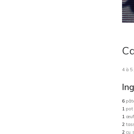
Ca
4 à 5
In
6
pâte
1
pot 
1
œuf
2
tass
2
cu. 