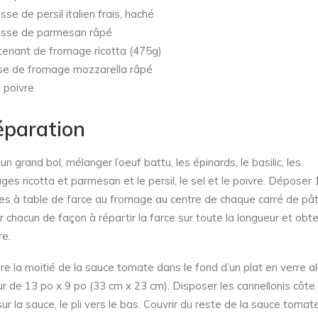
sse de persil italien frais, haché
sse de parmesan râpé
enant de fromage ricotta (475g)
e de fromage mozzarella râpé
t poivre
éparation
n grand bol, mélanger l’oeuf battu, les épinards, le basilic, les
ges ricotta et parmesan et le persil, le sel et le poivre. Déposer 
ères à table de farce au fromage au centre de chaque carré de pât
r chacun de façon à répartir la farce sur toute la longueur et obte
re.
re la moitié de la sauce tomate dans le fond d’un plat en verre al
ur de 13 po x 9 po (33 cm x 23 cm). Disposer les cannellonis côte
ur la sauce, le pli vers le bas. Couvrir du reste de la sauce tomate