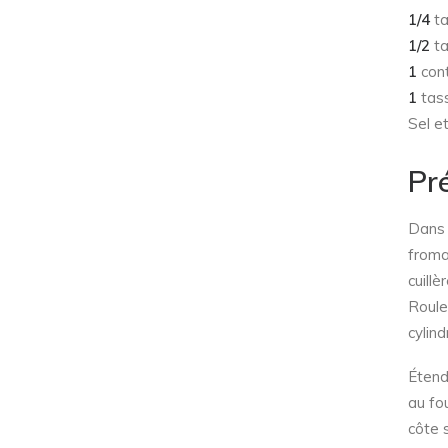
1/4
ta
1/2
ta
1
cont
1
tass
Sel e
Pr
Dans u
froma
cuill
Roule
cylind
Étend
au fo
côte s