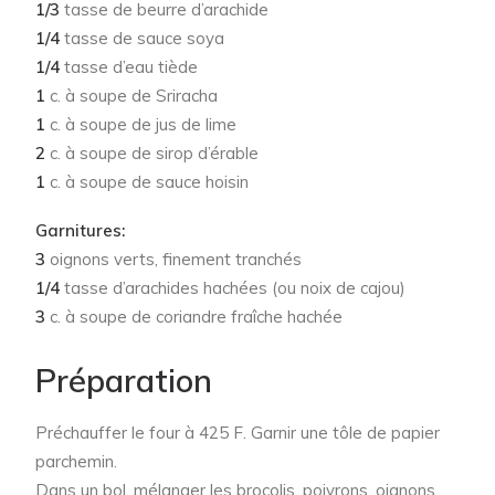
1/3
tasse de beurre d’arachide
1/4
tasse de sauce soya
1/4
tasse d’eau tiède
1
c. à soupe de Sriracha
1
c. à soupe de jus de lime
2
c. à soupe de sirop d’érable
1
c. à soupe de sauce hoisin
Garnitures:
3
oignons verts, finement tranchés
1/4
tasse d’arachides hachées (ou noix de cajou)
3
c. à soupe de coriandre fraîche hachée
Préparation
Préchauffer le four à 425 F. Garnir une tôle de papier
parchemin.
Dans un bol, mélanger les brocolis, poivrons, oignons,