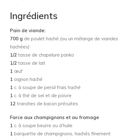
Ingrédients
Pain de viande:
700 g
de poulet haché (ou un mélange de viandes
hachées)
1/2
tasse de chapelure panko
1/2
tasse de lait
1
œuf
1
oignon haché
1
c. à soupe de persil frais haché
1
c. à thé de sel et de poivre
12
tranches de bacon précuites
Farce aux champignons et au fromage
1
c. à soupe beurre ou d’huile
1
barquette de champignons, hachés finement