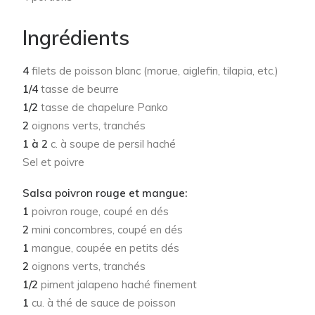
Ingrédients
4
filets de poisson blanc (morue, aiglefin, tilapia, etc.)
1/4
tasse de beurre
1/2
tasse de chapelure Panko
2
oignons verts, tranchés
1 à 2
c. à soupe de persil haché
Sel et poivre
Salsa poivron rouge et mangue:
1
poivron rouge, coupé en dés
2
mini concombres, coupé en dés
1
mangue, coupée en petits dés
2
oignons verts, tranchés
1/2
piment jalapeno haché finement
1
cu. à thé de sauce de poisson