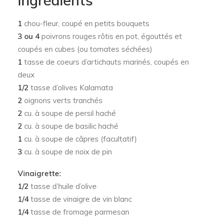
Ingrédients
1
chou-fleur, coupé en petits bouquets
3 ou 4
poivrons rouges rôtis en pot, égouttés et
coupés en cubes (ou tomates séchées)
1
tasse de coeurs d’artichauts marinés, coupés en
deux
1/2
tasse d’olives Kalamata
2
oignons verts tranchés
2
cu. à soupe de persil haché
2
cu. à soupe de basilic haché
1
cu. à soupe de câpres (facultatif)
3
cu. à soupe de noix de pin
Vinaigrette:
1/2
tasse d’huile d’olive
1/4
tasse de vinaigre de vin blanc
1/4
tasse de fromage parmesan