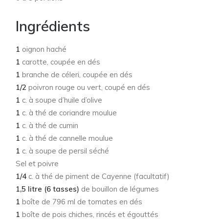
Ingrédients
1
oignon haché
1
carotte, coupée en dés
1
branche de céleri, coupée en dés
1/2
poivron rouge ou vert, coupé en dés
1
c. à soupe d’huile d’olive
1
c. à thé de coriandre moulue
1
c. à thé de cumin
1
c. à thé de cannelle moulue
1
c. à soupe de persil séché
Sel et poivre
1/4
c. à thé de piment de Cayenne (facultatif)
1,5 litre (6 tasses)
de bouillon de légumes
1
boîte de 796 ml de tomates en dés
1
boîte de pois chiches, rincés et égouttés