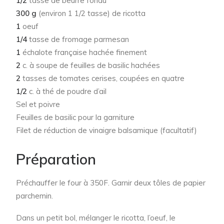
1/2
tasse de beurre fondu
300 g
(environ 1 1/2 tasse) de ricotta
1
oeuf
1/4
tasse de fromage parmesan
1
échalote française hachée finement
2
c. à soupe de feuilles de basilic hachées
2
tasses de tomates cerises, coupées en quatre
1/2
c. à thé de poudre d’ail
Sel et poivre
Feuilles de basilic pour la garniture
Filet de réduction de vinaigre balsamique (facultatif)
Préparation
Préchauffer le four à 350F. Garnir deux tôles de papier
parchemin.
Dans un petit bol, mélanger le ricotta, l’oeuf, le