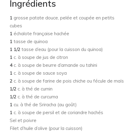
Ingrédients
1
grosse patate douce, pelée et coupée en petits
cubes
1
échalote française hachée
1
tasse de quinoa
1 1/2
tasse d’eau (pour la cuisson du quinoa)
1
c. à soupe de jus de citron
4
c. à soupe de beurre d’amande ou tahini
1
c. à soupe de sauce soya
2
c. à soupe de farine de pois chiche ou fécule de maïs
1/2
c. à thé de cumin
1/2
c. à thé de curcuma
1
cu. à thé de Sriracha (au goût)
1
c. à soupe de persil et de coriandre hachés
Sel et poivre
Filet d’huile d’olive (pour la cuisson)