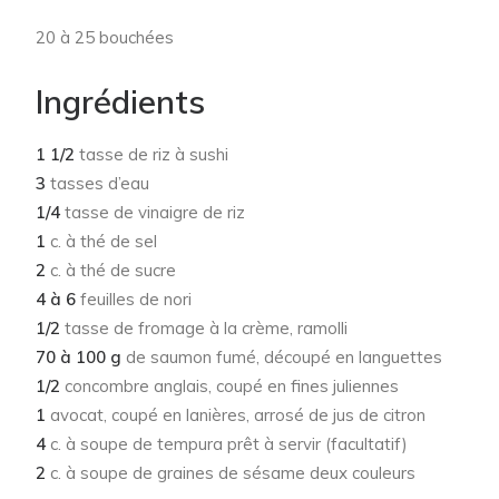
20 à 25 bouchées
Ingrédients
1 1/2
tasse de riz à sushi
3
tasses d’eau
1/4
tasse de vinaigre de riz
1
c. à thé de sel
2
c. à thé de sucre
4 à 6
feuilles de nori
1/2
tasse de fromage à la crème, ramolli
70 à 100 g
de saumon fumé, découpé en languettes
1/2
concombre anglais, coupé en fines juliennes
1
avocat, coupé en lanières, arrosé de jus de citron
4
c. à soupe de tempura prêt à servir (facultatif)
2
c. à soupe de graines de sésame deux couleurs