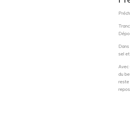
Préch
Tranc
Dépos
Dans u
sel et
Avec 
du be
reste
repos