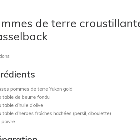
mmes de terre croustillant
sselback
tions
grédients
ses pommes de terre Yukon gold
à table de beurre fondu
à table d’huile d’olive
à table d’herbes fraîches hachées (persil, ciboulette)
t poivre
éparation