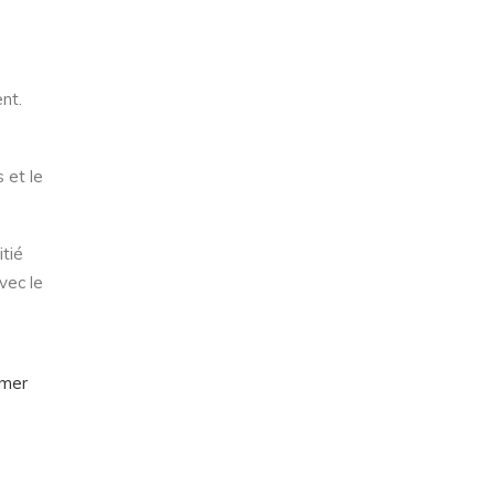
nt.
 et le
tié
vec le
imer