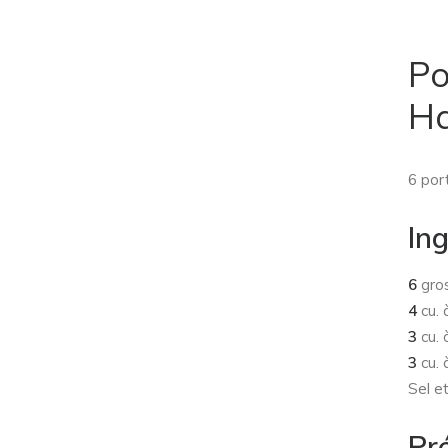
Po
Ha
6 por
In
6
gros
4
cu. 
3
cu. 
3
cu. 
Sel e
Pr